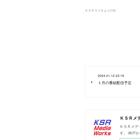
ＫＳＲラジオより
(
16
)
2024.01.12 23:19
１月の番組配信予定
ＫＳＲメ
ＫＳＲメデ
す。 神戸