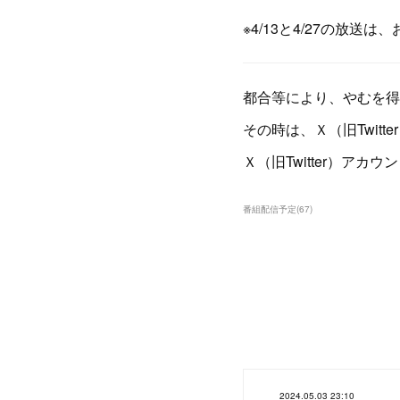
※4/13と4/27の放送
都合等により、やむを得
その時は、Ｘ（旧Twitt
Ｘ（旧Twitter）アカウント
番組配信予定
(
67
)
2024.05.03 23:10