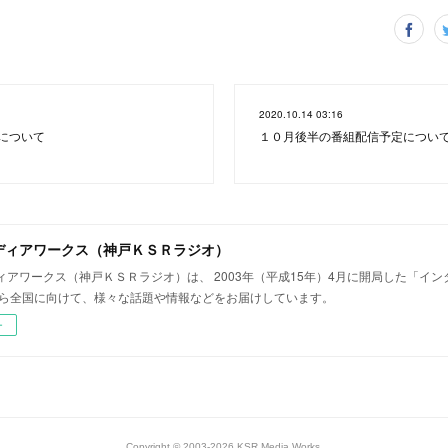
2020.10.14 03:16
について
１０月後半の番組配信予定につい
ディアワークス（神戸ＫＳＲラジオ）
ィアワークス（神戸ＫＳＲラジオ）は、 2003年（平成15年）4月に開局した「イ
から全国に向けて、様々な話題や情報などをお届けしています。
ー
Copyright © 2003-2026 KSR Media Works.