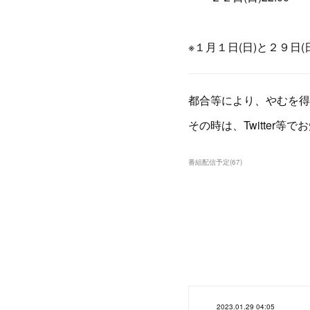
※１月１日(日)と２９日
都合等により、やむを得
その時は、Twitter等
番組配信予定
(
67
)
2023.01.29 04:05